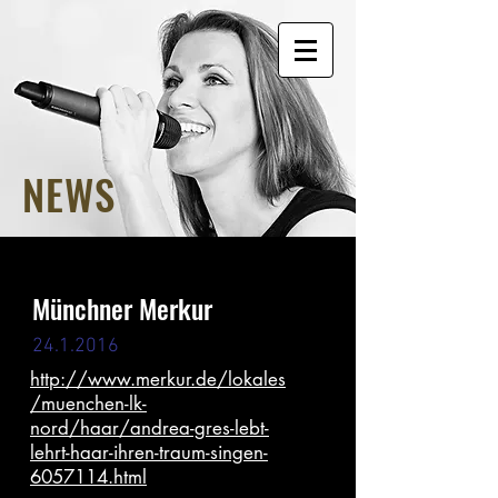
NEWS
Münchner Merkur
24.1.2016
http://www.merkur.de/lokales
/muenchen-lk-
nord/haar/andrea-gres-lebt-
lehrt-haar-ihren-traum-singen-
6057114.html